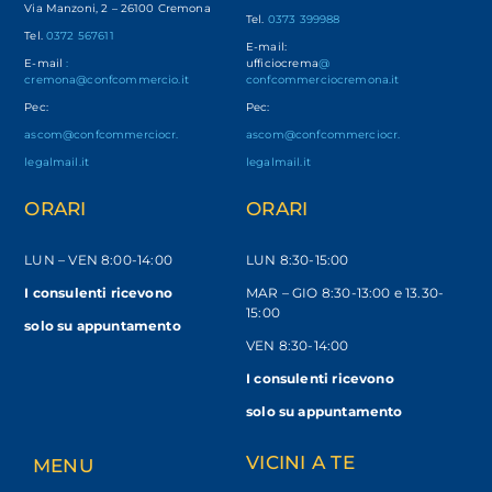
Via Manzoni, 2 – 26100 Cremona
Tel.
0373 399988
Tel.
0372 567611
E-mail:
E-mail
:
ufficiocrema
@
cremona@confcommercio.it
confcommerciocremona.it
Pec:
Pec:
ascom@confcommerciocr.
ascom@confcommerciocr.
legalmail.it
legalmail.it
ORARI
ORARI
LUN – VEN
8:00-14:00
LUN 8:30-15:00
I consulenti ricevono
MAR – GIO 8:30-13:00 e 13.30-
15:00
solo
su appuntamento
VEN 8:30-14:00
I consulenti ricevono
solo su appuntamento
VICINI A TE
MENU