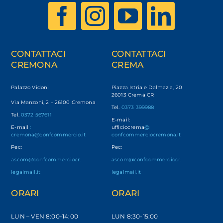
CONTATTACI
CONTATTACI
CREMONA
CREMA
Palazzo Vidoni
Piazza Istria e Dalmazia, 20
26013 Crema CR
Via Manzoni, 2 – 26100 Cremona
Tel.
0373 399988
Tel.
0372 567611
E-mail:
E-mail
:
ufficiocrema
@
cremona@confcommercio.it
confcommerciocremona.it
Pec:
Pec:
ascom@confcommerciocr.
ascom@confcommerciocr.
legalmail.it
legalmail.it
ORARI
ORARI
LUN – VEN
8:00-14:00
LUN 8:30-15:00