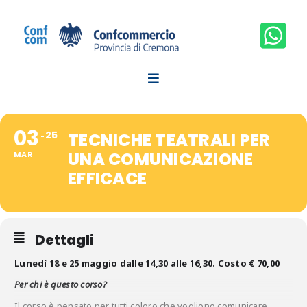
Salta
al
contenuto
03
25
TECNICHE TEATRALI PER
UNA COMUNICAZIONE
MAR
EFFICACE
Dettagli
Lunedì 18 e 25 maggio dalle 14,30 alle 16,30. Costo € 70,00
Per chi è questo corso?
Il corso è pensato per tutti coloro che vogliono comunicare