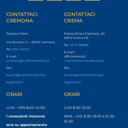
CONTATTACI
CONTATTACI
CREMONA
CREMA
Palazzo Vidoni
Piazza Istria e Dalmazia, 20
26013 Crema CR
Via Manzoni, 2 – 26100 Cremona
Tel.
0373 399988
Tel.
0372 567611
E-mail:
E-mail
:
ufficiocrema
@
cremona@confcommercio.it
confcommerciocremona.it
Pec:
Pec:
ascom@confcommerciocr.
ascom@confcommerciocr.
legalmail.it
legalmail.it
ORARI
ORARI
LUN – VEN
8:00-14:00
LUN 8:30-15:00
I consulenti ricevono
MAR – GIO 8:30-13:00 e 13.30-
15:00
solo
su appuntamento