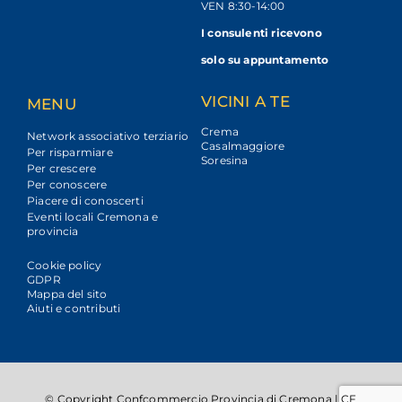
VEN 8:30-14:00
I consulenti ricevono
solo su appuntamento
VICINI A TE
MENU
Crema
Network associativo terziario
Casalmaggiore
Per risparmiare
Soresina
Per crescere
Per conoscere
Piacere di conoscerti
Eventi locali Cremona e
provincia
Cookie policy
GDPR
Mappa del sito
Aiuti e contributi
© Copyright Confcommercio Provincia di Cremona | CF