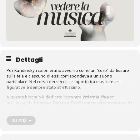
Dettagli
Per Kandinsky i colori erano avvertiti come un “coro” da fissare
sulla tela e ciascuno di essi corrispondeva a un suono
particolare. Nel corso dei secoli il rapporto tra musica e arti
figurative è sempre stato strettissimo.
A questo binomio è dedicato l’incontro
Vedere la Musica
promosso da
Impresa Cultura Confcommercio provincia di
Cremona
, in programma
martedì 21 maggio alle ore 18 in
Sala Guerrini di Palazzo Vidon
i (via Manzoni 2), nell’ambito di
Art Week 2024
.
DI PIÙ
Ne è protagonista
Roberto Codazzi
, direttore artistico del
Museo del Violino e presidente di Impresa Cultura