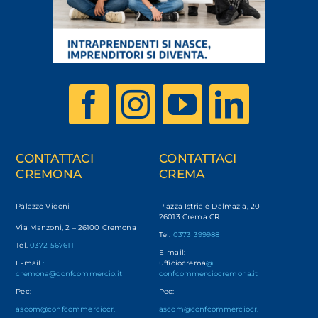
CONTATTACI
CONTATTACI
CREMONA
CREMA
Palazzo Vidoni
Piazza Istria e Dalmazia, 20
26013 Crema CR
Via Manzoni, 2 – 26100 Cremona
Tel.
0373 399988
Tel.
0372 567611
E-mail:
E-mail
:
ufficiocrema
@
cremona@confcommercio.it
confcommerciocremona.it
Pec:
Pec:
ascom@confcommerciocr.
ascom@confcommerciocr.