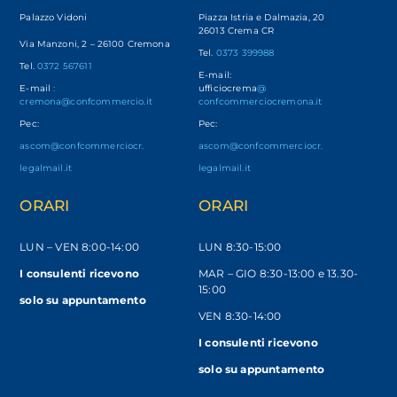
Palazzo Vidoni
Piazza Istria e Dalmazia, 20
26013 Crema CR
Via Manzoni, 2 – 26100 Cremona
Tel.
0373 399988
Tel.
0372 567611
E-mail:
E-mail
:
ufficiocrema
@
cremona@confcommercio.it
confcommerciocremona.it
Pec:
Pec:
ascom@confcommerciocr.
ascom@confcommerciocr.
legalmail.it
legalmail.it
ORARI
ORARI
LUN – VEN
8:00-14:00
LUN 8:30-15:00
I consulenti ricevono
MAR – GIO 8:30-13:00 e 13.30-
15:00
solo
su appuntamento
VEN 8:30-14:00
I consulenti ricevono
solo su appuntamento