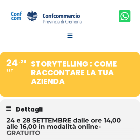
Salta
al
contenuto
24
28
STORYTELLING : COME
RACCONTARE LA TUA
SET
AZIENDA
Dettagli
24 e 28 SETTEMBRE dalle ore 14,00
alle 16,00 in modalità online-
GRATUITO