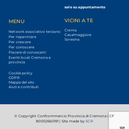
solo su appuntamento
VICINI A TE
MENU
Crema
Network associativo terziario
Casalmaggiore
Per risparmiare
Soresina
Per crescere
Per conoscere
Piacere di conoscerti
Eventi locali Cremona e
provincia
Cookie policy
GDPR
Mappa del sito
Aiuti e contributi
© Copyright Confcommercio Provincia di Cremona | CF
80002660191 | Site made by
SCR