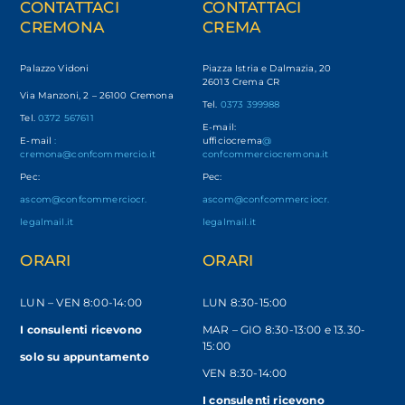
CONTATTACI
CONTATTACI
CREMONA
CREMA
Palazzo Vidoni
Piazza Istria e Dalmazia, 20
26013 Crema CR
Via Manzoni, 2 – 26100 Cremona
Tel.
0373 399988
Tel.
0372 567611
E-mail:
E-mail
:
ufficiocrema
@
cremona@confcommercio.it
confcommerciocremona.it
Pec:
Pec:
ascom@confcommerciocr.
ascom@confcommerciocr.
legalmail.it
legalmail.it
ORARI
ORARI
LUN – VEN
8:00-14:00
LUN 8:30-15:00
I consulenti ricevono
MAR – GIO 8:30-13:00 e 13.30-
15:00
solo
su appuntamento
VEN 8:30-14:00
I consulenti ricevono