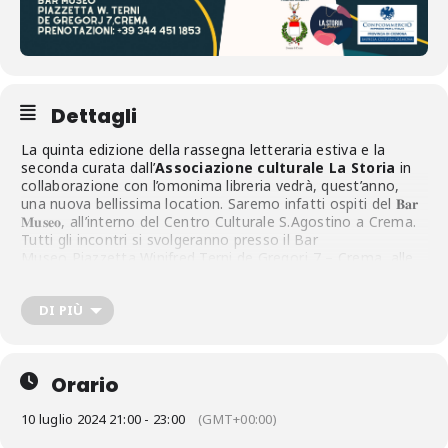
Dettagli
La quinta edizione della rassegna letteraria estiva e la
seconda curata dall’
Associazione culturale La Storia
in
collaborazione con l’omonima libreria vedrà, quest’anno,
una nuova bellissima location. Saremo infatti ospiti del 𝐁𝐚𝐫
𝐌𝐮𝐬𝐞𝐨, all’interno del Centro Culturale S.Agostino a Crema.
Tutti gli incontri si svolgeranno presso il Bar
Museo
Piazzetta Winifred Terni de Gregorj 7 – Crema, alle
ore 21
ed è fortemente consigliata la prenotazione con
messaggio Whatsapp al nr 344 4511853.
DI PIÙ
𝟏𝟎/𝟎𝟕 𝐓𝐢𝐧𝐨 𝐌𝐚𝐧𝐭𝐚𝐫𝐫𝐨 presenta
E Lisbona sfavillava
𝐞𝐝. 𝐁𝐨𝐭𝐭𝐞𝐠𝐚
𝐄𝐫𝐫𝐚𝐧𝐭𝐞
Conduce la serata il giornalista Marco Viviani.
@tinomantarro
Orario
@bottega_errante
@marcoviviani75
10 luglio 2024 21:00 - 23:00
(GMT+00:00)
Per la realizzazione della rassegna, l’𝐀𝐬𝐬𝐨𝐜𝐢𝐚𝐳𝐢𝐨𝐧𝐞 𝐂𝐮𝐥𝐭𝐮𝐫𝐚𝐥𝐞 𝐋𝐚
𝐒𝐭𝐨𝐫𝐢𝐚 si appoggia all’omonima libreria
@libreria.lastoria