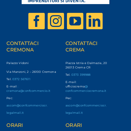
CONTATTACI
CONTATTACI
CREMONA
CREMA
Palazzo Vidoni
Piazza Istria e Dalmazia, 20
26013 Crema CR
Via Manzoni, 2 – 26100 Cremona
Tel.
0373 399988
Tel.
0372 567611
E-mail:
E-mail
:
ufficiocrema
@
cremona@confcommercio.it
confcommerciocremona.it
Pec:
Pec:
ascom@confcommerciocr.
ascom@confcommerciocr.
legalmail.it
legalmail.it
ORARI
ORARI