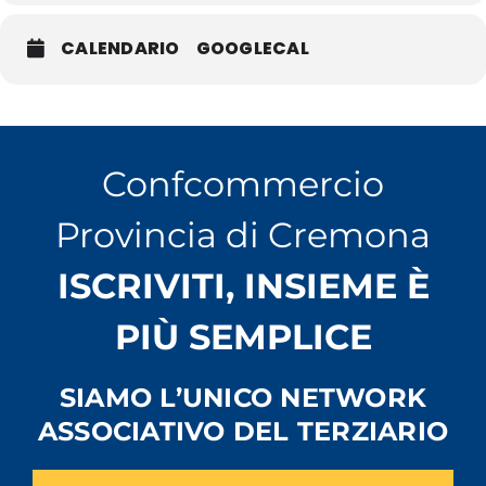
Un ringraziamento alla Consulta Giovani
Crema
@consultagiovanicrema
con cui condividiamo l’evento di
CALENDARIO
GOOGLECAL
apertura.
Grazie per il patrocinio al Comune di Crema, Assessorato alla
Cultura nella persona dell’assessore Giorgio Cardile e alla
Confcommercio di Cremona.
Cremona.
@comune_crema
@confcommercio_cremona
@cultura_crema
@gio.cardile
Confcommercio
Provincia di Cremona
ISCRIVITI, INSIEME È
PIÙ SEMPLICE
SIAMO L’UNICO NETWORK
ASSOCIATIVO DEL TERZIARIO