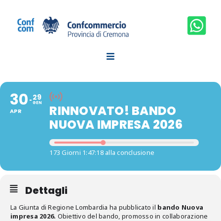
Salta
al
contenuto
30
29
GEN
RINNOVATO! BANDO
APR
NUOVA IMPRESA 2026
173 Giorni 1:47:18 alla conclusione
Dettagli
La Giunta di Regione Lombardia ha pubblicato il
bando Nuova
impresa 2026.
Obiettivo del bando, promosso in collaborazione