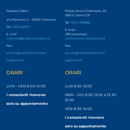
Palazzo Vidoni
Piazza Istria e Dalmazia, 20
26013 Crema CR
Via Manzoni, 2 – 26100 Cremona
Tel.
0373 399988
Tel.
0372 567611
E-mail:
E-mail
:
ufficiocrema
@
cremona@confcommercio.it
confcommerciocremona.it
Pec:
Pec:
ascom@confcommerciocr.
ascom@confcommerciocr.
legalmail.it
legalmail.it
ORARI
ORARI
LUN – VEN
8:00-14:00
LUN 8:30-15:00
I consulenti ricevono
MAR – GIO 8:30-13:00 e 13.30-
15:00
solo
su appuntamento
VEN 8:30-14:00
I consulenti ricevono
solo su appuntamento