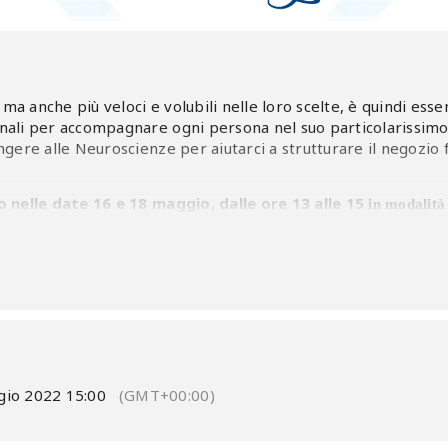
i ma anche più veloci e volubili nelle loro scelte, è quindi 
ali per accompagnare ogni persona nel suo particolarissimo p
gere alle Neuroscienze per aiutarci a strutturare il negozio 
o nelle date 16 e 18 maggio, dalle ore 13 alle 15
in modalità 
e è
gratuita
per le aziende iscritte a :
on il versamento della quota associativa.
Turismo (EB.TERZIARIO/ EB.TURISMO) . Basta inviare all’indiri
ocremona.it
la copia dell’ultimo versamento effettuato all’E
ri uffici per verificare se la tua azienda è iscritta: Michela F
n fosse iscritta a Confcommercio, agli Enti Bilaterali e a For.Te
gio 2022 15:00
(GMT+00:00)
o sul seguente link: