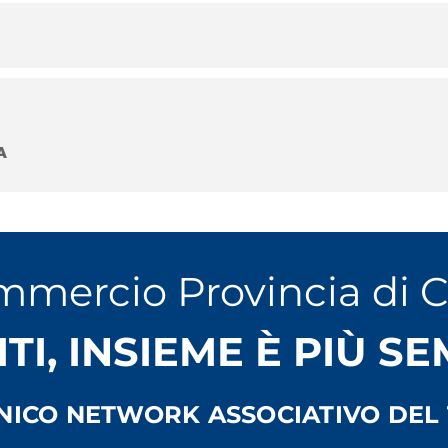
FwzABER9
A
cremona.it
mmercio Provincia di 
ITI, INSIEME È PIÙ S
UNICO NETWORK ASSOCIATIVO DEL 