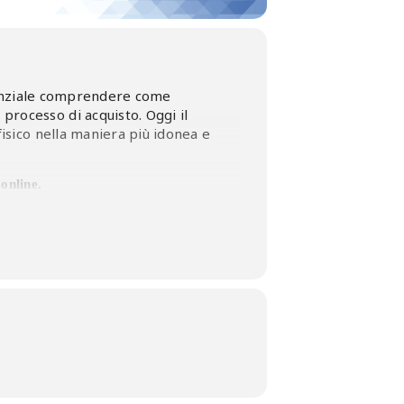
essenziale comprendere come
rocesso di acquisto. Oggi il
fisico nella maniera più idonea e
online.
zzo
NTE.
errari 0372/567623.
, il costo è di € 160+iva a