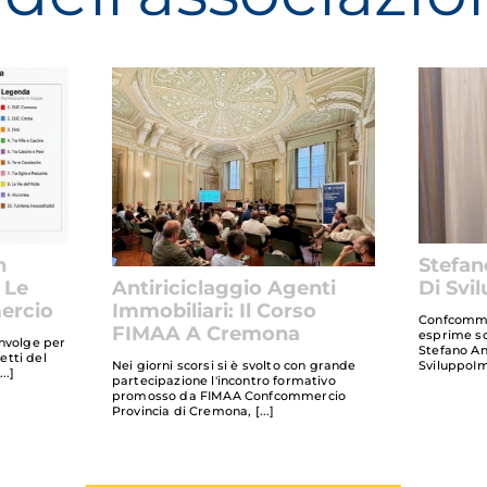
n
Stefan
 Le
Di Svi
Antiriciclaggio Agenti
ercio
Immobiliari: Il Corso
Confcomme
FIMAA A Cremona
esprime so
involge per
Stefano An
retti del
SviluppoIm
Nei giorni scorsi si è svolto con grande
partecipazione l'incontro formativo
promosso da FIMAA Confcommercio
Provincia di Cremona,