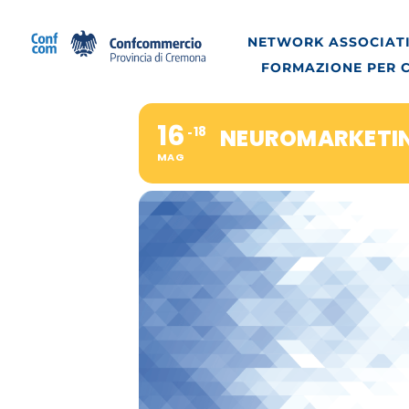
Salta
al
NETWORK ASSOCIATI
contenuto
FORMAZIONE PER 
16
18
NEUROMARKETIN
MAG