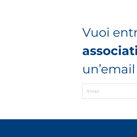
Vuoi ent
associat
un’email