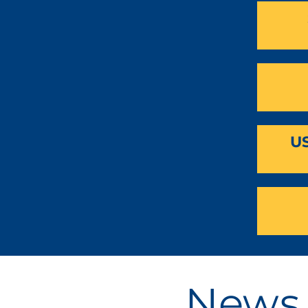
U
News 