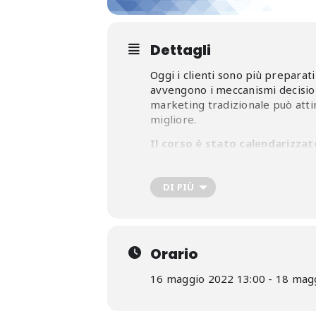
Dettagli
Oggi i clienti sono più preparat
avvengono i meccanismi decision
marketing tradizionale può attin
migliore.
Il corso è stato calendarizzat
Ti ricordo che la partecipazion
DI PIÙ
Confcommercio
e in regola c
Enti Bilaterali
del Terziario/ 
formazionecr@confcommerci
Fondo For.Te
. Contatta i nost
Orario
Nel caso in cui la tua azienda no
16 maggio 2022 13:00 - 18 mag
partecipante.
Effettua la tua iscrizione cliccand