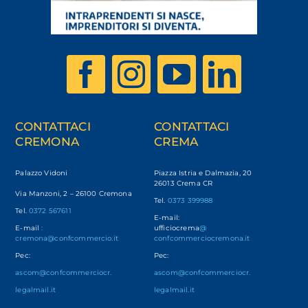
CONTATTACI
CONTATTACI
CREMONA
CREMA
Palazzo Vidoni
Piazza Istria e Dalmazia, 20
26013 Crema CR
Via Manzoni, 2 – 26100 Cremona
Tel.
0373 399988
Tel.
0372 567611
E-mail:
E-mail
:
ufficiocrema
@
cremona@confcommercio.it
confcommerciocremona.it
Pec:
Pec:
ascom@confcommerciocr.
ascom@confcommerciocr.
legalmail.it
legalmail.it