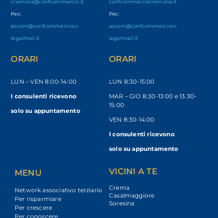
cremona@confcommercio.it
confcommerciocremona.it
Pec:
Pec:
ascom@confcommerciocr.
ascom@confcommerciocr.
legalmail.it
legalmail.it
ORARI
ORARI
LUN – VEN
8:00-14:00
LUN 8:30-15:00
I consulenti ricevono
MAR – GIO 8:30-13:00 e 13.30-
15:00
solo
su appuntamento
VEN 8:30-14:00
I consulenti ricevono
solo su appuntamento
VICINI A TE
MENU
Crema
Network associativo terziario
Casalmaggiore
Per risparmiare
Soresina
Per crescere
Per conoscere