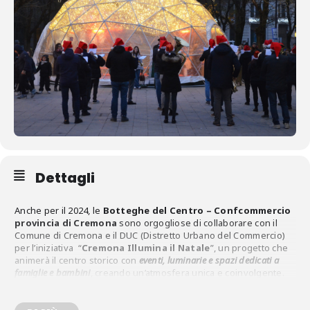
Dettagli
Anche per il 2024, le
Botteghe del Centro – Confcommercio
provincia di Cremona
sono orgogliose di collaborare con il
Comune di Cremona e il DUC (Distretto Urbano del Commercio)
per l’iniziativa “
Cremona Illumina il Natale
”, un progetto che
animerà il centro storico con
eventi, luminarie e spazi dedicati a
famiglie e bambini
, creando un’atmosfera unica e coinvolgente.