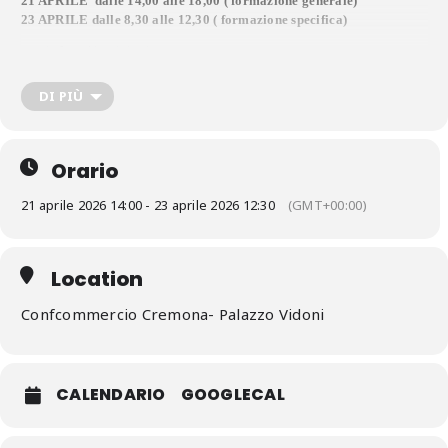
21 APRILE
dalle 14,00 alle 18,00 ( formazione generale)
23 APRILE dalle 8,30 alle 12,30 ( formazione specifica)
Per info ed iscrizioni:
Michela Ferrari
tel 0372/567623
DI PIÙ
e-mail:
formazionecr@confcommerciocremona.it
Orario
21 aprile 2026 14:00 - 23 aprile 2026 12:30
(GMT+00:00)
Location
Confcommercio Cremona- Palazzo Vidoni
CALENDARIO
GOOGLECAL