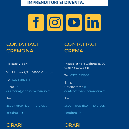
CONTATTACI
CONTATTACI
CREMONA
CREMA
Palazzo Vidoni
Piazza Istria e Dalmazia, 20
26013 Crema CR
Via Manzoni, 2 – 26100 Cremona
Tel.
0373 399988
Tel.
0372 567611
E-mail:
E-mail
:
ufficiocrema
@
cremona@confcommercio.it
confcommerciocremona.it
Pec:
Pec:
ascom@confcommerciocr.
ascom@confcommerciocr.
legalmail.it
legalmail.it
ORARI
ORARI