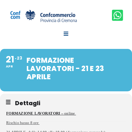
Salta
al
contenuto
21
23
FORMAZIONE
LAVORATORI - 21 E 23
APR
APRILE
Dettagli
FORMAZIONE LAVORATORI –
online
Rischio basso 8 ore