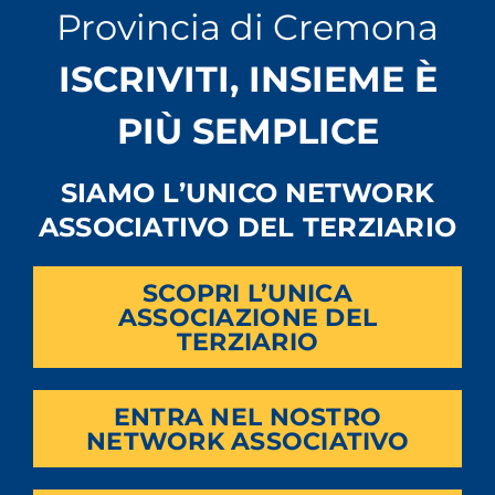
Provincia di Cremona
Botteghe –. Speriamo ci siano le condizioni per poter
prevedere qualche iniziativa di richiamo. Se sarà possibile, di
certo non rinunceremo a quest’opportunità»
ISCRIVITI, INSIEME È
PIÙ SEMPLICE
SIAMO L’UNICO NETWORK
ASSOCIATIVO DEL TERZIARIO
SCOPRI L’UNICA
ASSOCIAZIONE DEL
TERZIARIO
ENTRA NEL NOSTRO
NETWORK ASSOCIATIVO