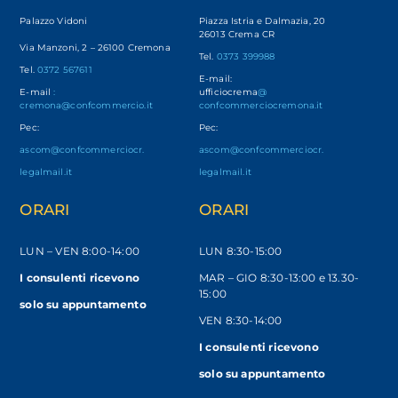
Palazzo Vidoni
Piazza Istria e Dalmazia, 20
26013 Crema CR
Via Manzoni, 2 – 26100 Cremona
Tel.
0373 399988
Tel.
0372 567611
E-mail:
E-mail
:
ufficiocrema
@
cremona@confcommercio.it
confcommerciocremona.it
Pec:
Pec:
ascom@confcommerciocr.
ascom@confcommerciocr.
legalmail.it
legalmail.it
ORARI
ORARI
LUN – VEN
8:00-14:00
LUN 8:30-15:00
I consulenti ricevono
MAR – GIO 8:30-13:00 e 13.30-
15:00
solo
su appuntamento
VEN 8:30-14:00
I consulenti ricevono
solo su appuntamento