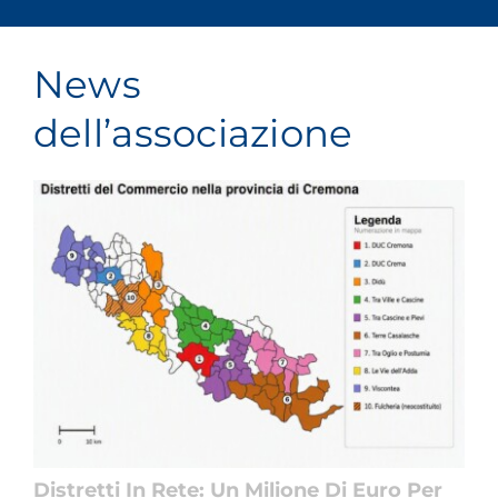
🚀 Scarica il tuo biglietto omaggio cliccando
qui
!
News
dell’associazione
Distretti In Rete: Un Milione Di Euro Per