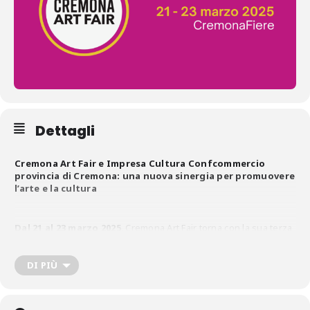
Dettagli
Cremona Art Fair e Impresa Cultura Confcommercio
provincia di Cremona: una nuova sinergia per promuovere
l’arte e la cultura
Dal 21 al 23 marzo 2025
, Cremona Art Fair torna con la sua terza
edizione, consolidandosi come punto di riferimento per il
dialogo tra le molteplici espressioni artistiche, sia nazionali che
internazionali. Quest’anno, la manifestazione si arricchisce di
DI PIÙ
una collaborazione strategica con Confcommercio Cremona, che
rafforza ulteriormente il legame tra il mondo dell’arte e quello
delle imprese culturali.