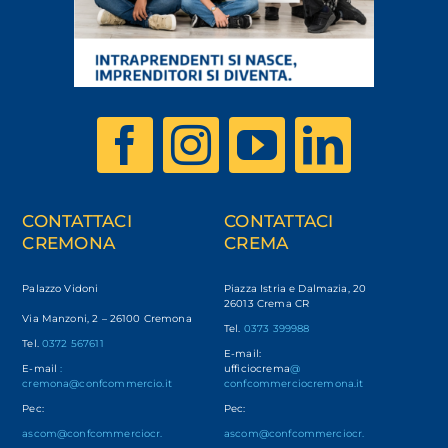
CONTATTACI
CONTATTACI
CREMONA
CREMA
Palazzo Vidoni
Piazza Istria e Dalmazia, 20
26013 Crema CR
Via Manzoni, 2 – 26100 Cremona
Tel.
0373 399988
Tel.
0372 567611
E-mail:
E-mail
:
ufficiocrema
@
cremona@confcommercio.it
confcommerciocremona.it
Pec:
Pec:
ascom@confcommerciocr.
ascom@confcommerciocr.