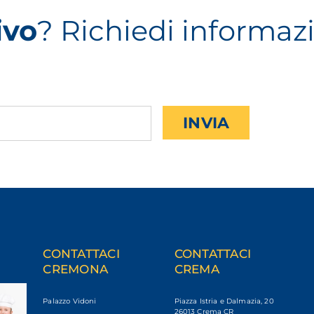
ivo
? Richiedi informaz
CONTATTACI
CONTATTACI
CREMONA
CREMA
Palazzo Vidoni
Piazza Istria e Dalmazia, 20
26013 Crema CR