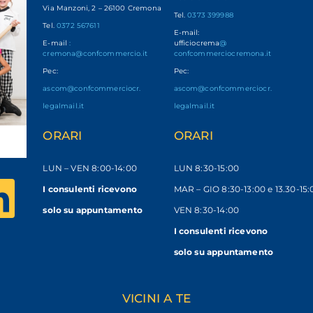
Via Manzoni, 2 – 26100 Cremona
Tel.
0373 399988
Tel.
0372 567611
E-mail:
E-mail
:
ufficiocrema
@
cremona@confcommercio.it
confcommerciocremona.it
Pec:
Pec:
ascom@confcommerciocr.
ascom@confcommerciocr.
legalmail.it
legalmail.it
ORARI
ORARI
LUN – VEN
8:00-14:00
LUN 8:30-15:00
I consulenti ricevono
MAR – GIO 8:30-13:00 e 13.30-15:
solo
su appuntamento
VEN 8:30-14:00
I consulenti ricevono
solo su appuntamento
VICINI A TE