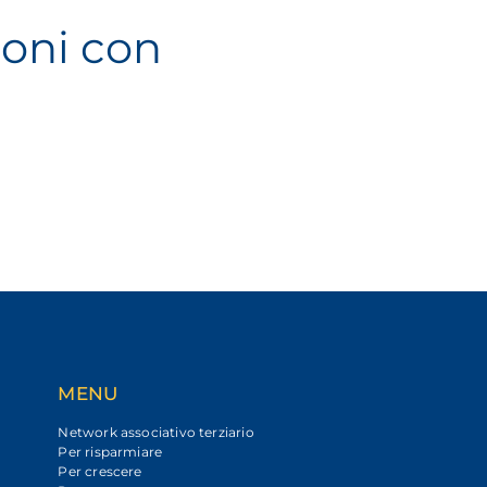
ioni con
MENU
Network associativo terziario
Per risparmiare
Per crescere