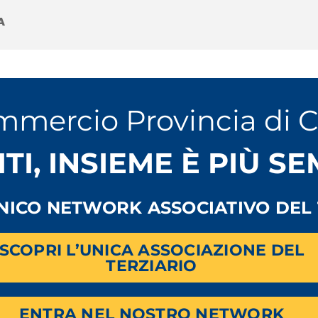
nnu9wJA
A
mmercio Provincia di 
ITI, INSIEME È PIÙ S
cremona.it
UNICO NETWORK ASSOCIATIVO DEL 
SCOPRI L’UNICA ASSOCIAZIONE DEL
TERZIARIO
ENTRA NEL NOSTRO NETWORK