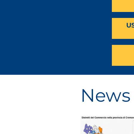
U
News 