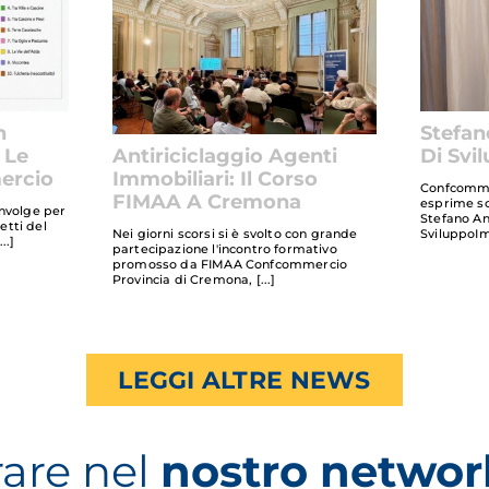
n
Stefan
 Le
Di Svi
Antiriciclaggio Agenti
ercio
Immobiliari: Il Corso
Confcomme
FIMAA A Cremona
esprime so
involge per
Stefano An
retti del
SviluppoIm
Nei giorni scorsi si è svolto con grande
partecipazione l'incontro formativo
promosso da FIMAA Confcommercio
Provincia di Cremona,
LEGGI ALTRE NEWS
rare nel
nostro networ