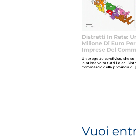
Distretti In Rete: U
Milione Di Euro Per
Imprese Del Comm
Un progetto condiviso, che co
la prima volta tutti i dieci Dist
Commercio della provincia di
Vuoi ent