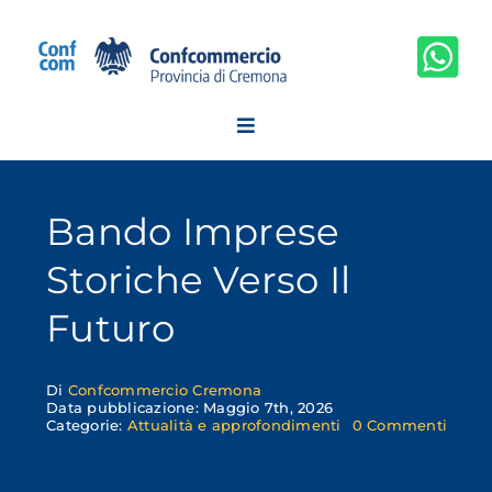
Salta
al
contenuto
Bando Imprese
Storiche Verso Il
Futuro
Di
Confcommercio Cremona
Data pubblicazione: Maggio 7th, 2026
on
Categorie:
Attualità e approfondimenti
0 Commenti
Band
impre
storic