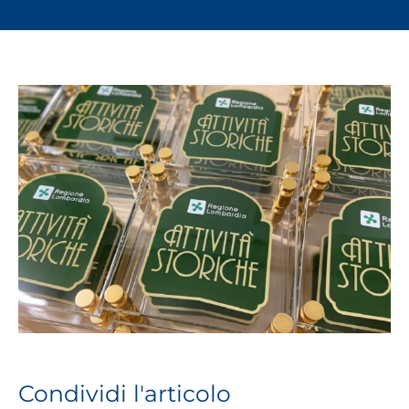
verso
il
futur
Condividi l'articolo