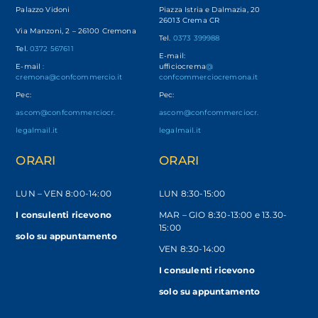
Palazzo Vidoni
Piazza Istria e Dalmazia, 20
26013 Crema CR
Via Manzoni, 2 – 26100 Cremona
Tel.
0373 399988
Tel.
0372 567611
E-mail:
E-mail
:
ufficiocrema
@
cremona@confcommercio.it
confcommerciocremona.it
Pec:
Pec:
ascom@confcommerciocr.
ascom@confcommerciocr.
legalmail.it
legalmail.it
ORARI
ORARI
LUN – VEN
8:00-14:00
LUN 8:30-15:00
I consulenti ricevono
MAR – GIO 8:30-13:00 e 13.30-
15:00
solo
su appuntamento
VEN 8:30-14:00
I consulenti ricevono
solo su appuntamento