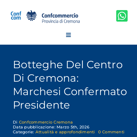
Salta
al
contenuto
Botteghe Del Centro
Di Cremona:
Marchesi Confermato
Presidente
Di
Confcommercio Cremona
Data pubblicazione: Marzo 5th, 2026
on
Categorie:
Attualità e approfondimenti
0 Commenti
Botte