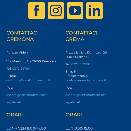
CONTATTACI
CONTATTACI
CREMONA
CREMA
Palazzo Vidoni
Piazza Istria e Dalmazia, 20
26013 Crema CR
Via Manzoni, 2 – 26100 Cremona
Tel.
0373 399988
Tel.
0372 567611
E-mail:
E-mail
:
ufficiocrema
@
cremona@confcommercio.it
confcommerciocremona.it
Pec:
Pec:
ascom@confcommerciocr.
ascom@confcommerciocr.
legalmail.it
legalmail.it
ORARI
ORARI
LUN – VEN
8:00-14:00
LUN 8:30-15:00