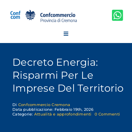
Salta
al
contenuto
Decreto Energia:
Risparmi Per Le
Imprese Del Territorio
Di
Confcommercio Cremona
Data pubblicazione: Febbraio 19th, 2026
on
Categorie:
Attualità e approfondimenti
0 Commenti
Decre
Energ
rispa