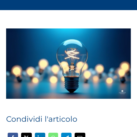
per
le
impre
del
territo
Condividi l'articolo