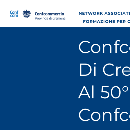
Salta
al
NETWORK ASSOCIATI
contenuto
FORMAZIONE PER 
Confc
Di Cr
Al 50°
Conf