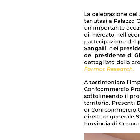
La celebrazione del
tenutasi a Palazzo C
un’importante occasi
di mercato nell’eco
partecipazione del
Sangalli
, d
el presid
del presidente di G
dettagliato della cre
Format Research
.
A testimoniare l’imp
Confcommercio Prov
sottolineando il pr
territorio. Presenti
D
di Confcommercio 
direttore generale
S
Provincia di Cremo