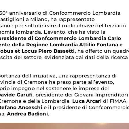
 50° anniversario di Confcommercio Lombardia,
astiglioni a Milano, ha rappresentato
one per sottolineare il ruolo chiave del terziario
nomia lombarda. L’evento, che ha visto la
presidente di Confcommercio Lombardia Carlo
ente della Regione Lombardia Attilio Fontana e
lobus et Locus Piero Bassetti,
ha offerto un quadr
scita del settore, evidenziata dai dati della ricerca
ortanza dell’iniziativa, una rappresentanza di
incia di Cremona ha preso parte all’evento,
oprio impegno nel sostenere le imprese del
avide Garufi
, presidente dei Giovani Imprenditori
Cremona e della Lombardia,
Luca Arcari
di FIMAA, 
tefano Anceschi
e il presidente di Confcommerci
na,
Andrea Badioni
.