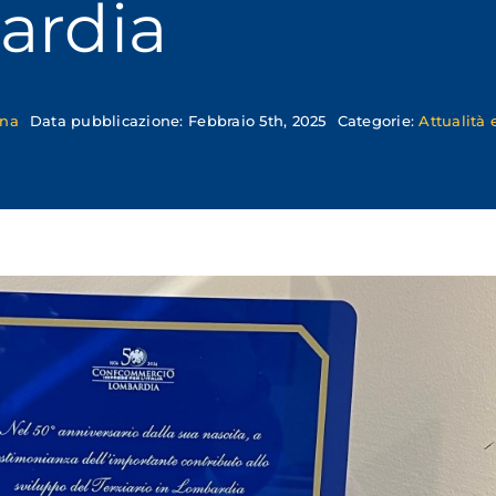
ardia
ona
Data pubblicazione: Febbraio 5th, 2025
Categorie:
Attualità
io
io