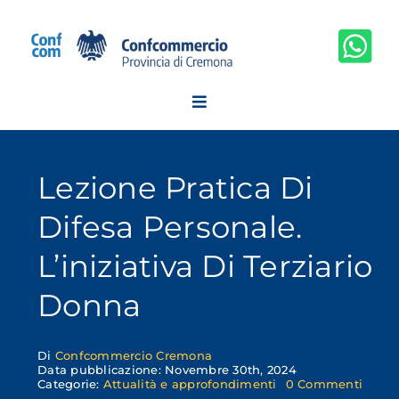
Salta
al
contenuto
Lezione Pratica Di
Difesa Personale.
L’iniziativa Di Terziario
Donna
Di
Confcommercio Cremona
Data pubblicazione: Novembre 30th, 2024
on
Categorie:
Attualità e approfondimenti
0 Commenti
Lezio