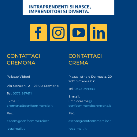
CONTATTACI
CONTATTACI
CREMONA
CREMA
Palazzo Vidoni
Piazza Istria e Dalmazia, 20
26013 Crema CR
Via Manzoni, 2 – 26100 Cremona
Tel.
0373 399988
Tel.
0372 567611
E-mail:
E-mail
:
ufficiocrema
@
cremona@confcommercio.it
confcommerciocremona.it
Pec:
Pec:
ascom@confcommerciocr.
ascom@confcommerciocr.
legalmail.it
legalmail.it