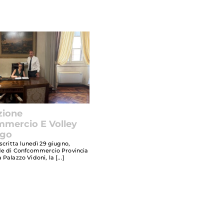
zione
mercio E Volley
ngo
scritta lunedì 29 giugno,
de di Confcommercio Provincia
 Palazzo Vidoni, la