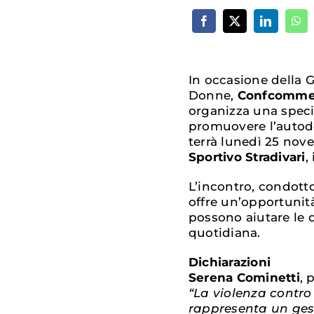
In occasione della G
Donne,
Confcommerc
organizza una spec
promuovere l’autode
terrà lunedì 25 nove
Sportivo Stradivari
,
L’incontro, condotto
offre un’opportunit
possono aiutare le d
quotidiana.
Dichiarazioni
Serena Cominetti
, 
“La violenza contro
rappresenta un gest