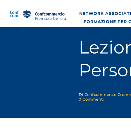
Salta
al
NETWORK ASSOCIATI
contenuto
FORMAZIONE PER 
Lezion
Perso
Di
Confcommercio Crem
on
0 Commenti
Lezione
Pratica
di
Difesa
Personale
a