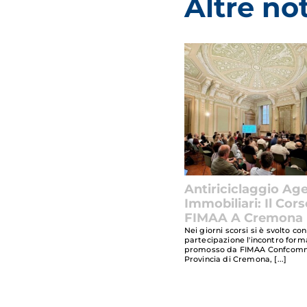
Altre not
Antiriciclaggio Age
Immobiliari: Il Cors
FIMAA A Cremona
Nei giorni scorsi si è svolto c
partecipazione l'incontro form
promosso da FIMAA Confcom
Provincia di Cremona,