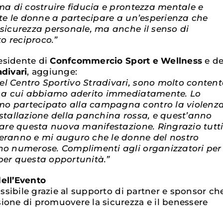
 ma di costruire fiducia e prontezza mentale e
utte le donne a partecipare a un’esperienza che
 sicurezza personale, ma anche il senso di
o reciproco.”
residente di
Confcommercio Sport e Wellness
e de
adivari
, aggiunge:
l Centro Sportivo Stradivari, sono molto content
va a cui abbiamo aderito immediatamente. Lo
o partecipato alla campagna contro la violenz
nstallazione della panchina rossa, e quest’anno
itare questa nuova manifestazione. Ringrazio tutt
peranno e mi auguro che le donne del nostro
ano numerose. Complimenti agli organizzatori per
per questa opportunità.”
ell’Evento
possibile grazie al supporto di partner e sponsor ch
ione di promuovere la sicurezza e il benessere