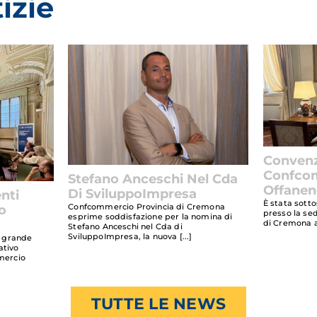
izie
Conven
Confcom
Stefano Anceschi Nel Cda
Offane
Di SviluppoImpresa
nti
È stata sotto
Confcommercio Provincia di Cremona
o
presso la se
esprime soddisfazione per la nomina di
di Cremona a
Stefano Anceschi nel Cda di
SviluppoImpresa, la nuova
on grande
ativo
mercio
TUTTE LE NEWS