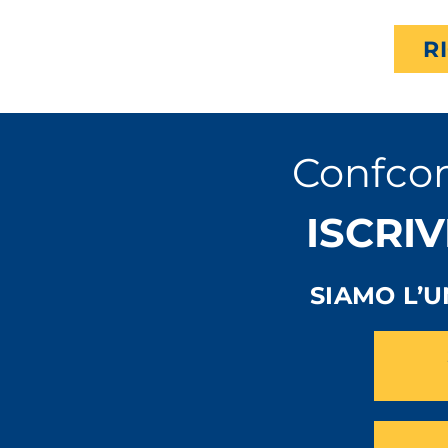
R
Confco
ISCRIV
SIAMO L’