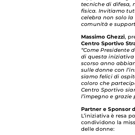
tecniche di difesa,
fisica. Invitiamo t
celebra non solo la
comunità e support
Massimo Ghezzi
, p
Centro Sportivo Str
“Come Presidente de
di questa iniziati
scorso anno abbiam
sulle donne con l’i
siamo felici di osp
coloro che parteci
Centro Sportivo si
l’impegno e grazie 
Partner e Sponsor d
L’iniziativa è resa 
condividono la miss
delle donne: