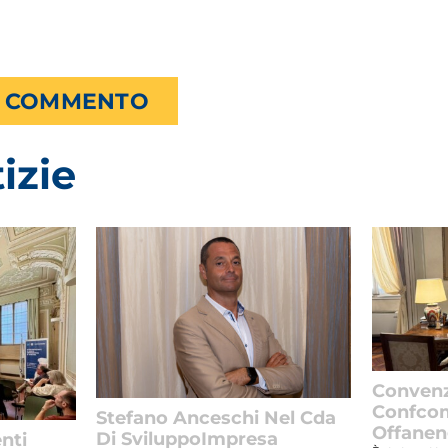
izie
Conven
Confcom
Stefano Anceschi Nel Cda
Offane
Di SviluppoImpresa
nti