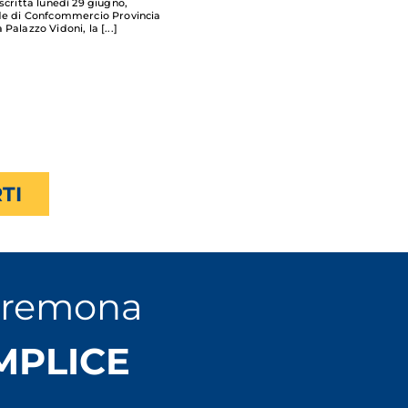
scritta lunedì 29 giugno,
de di Confcommercio Provincia
 Palazzo Vidoni, la
TI
Cremona
EMPLICE