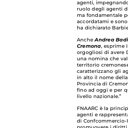
agenti, impegnandomi
ruolo degli agenti 
ma fondamentale per
accordatami e sono 
ha dichiarato Barbie
Anche
Andrea Badio
Cremona
, esprime
orgogliosi di avere
una nomina che valo
territorio cremones
caratterizzano gli a
in alto il nome del
Provincia di Cremona
fino ad oggi e per q
livello nazionale.”
FNAARC è la princip
agenti e rappresent
di Confcommercio-Im
promuovere i diritti 