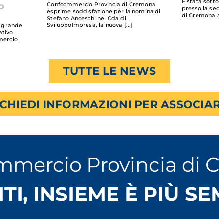
È stata sotto
Confcommercio Provincia di Cremona
o
presso la se
esprime soddisfazione per la nomina di
di Cremona a
Stefano Anceschi nel Cda di
SviluppoImpresa, la nuova
on grande
ativo
mercio
TUTTE LE NEWS
ICHIEDI INFORMAZIONI PER ASSOCIAR
mmercio Provincia di 
ITI, INSIEME È PIÙ S