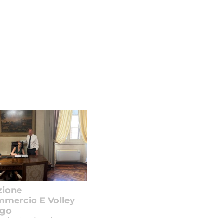
zione
mercio E Volley
ngo