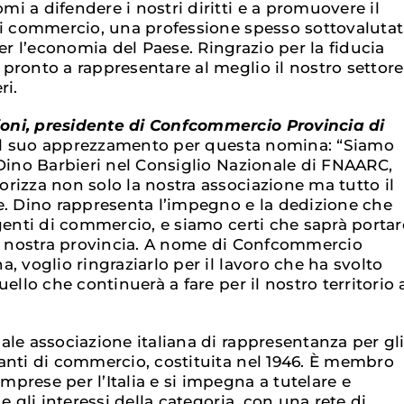
 a difendere i nostri diritti e a promuovere il
di commercio, una professione spesso sottovaluta
 l’economia del Paese. Ringrazio per la fiducia
pronto a rappresentare al meglio il nostro settore
ri.
ni, presidente di Confcommercio Provincia di
 il suo apprezzamento per questa nomina: “Siamo
 Dino Barbieri nel Consiglio Nazionale di FNAARC,
rizza non solo la nostra associazione ma tutto il
e. Dino rappresenta l’impegno e la dedizione che
genti di commercio, e siamo certi che saprà portar
la nostra provincia. A nome di Confcommercio
, voglio ringraziarlo per il lavoro che ha svolto
uello che continuerà a fare per il nostro territorio 
ale associazione italiana di rappresentanza per gl
anti di commercio, costituita nel 1946. È membro
prese per l’Italia e si impegna a tutelare e
e gli interessi della categoria, con una rete di