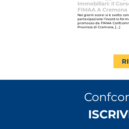
Immobiliari: Il Cors
FIMAA A Cremona
Nei giorni scorsi si è svolto c
partecipazione l'incontro form
promosso da FIMAA Confcom
Provincia di Cremona,
R
Confco
ISCRIV