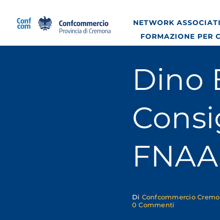
Salta
al
NETWORK ASSOCIATI
contenuto
FORMAZIONE PER 
Dino 
Consi
FNAA
Di
Confcommercio Crem
on
0 Commenti
Dino