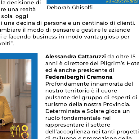
lla decisione di
Deborah Ghisolfi
re una realtà
 sola, oggi
i una decina di persone e un centinaio di clienti.
ambiare il modo di pensare e gestire le aziende
ni e facendo business in modo vantaggioso per
olti”.
Alessandra Cattaruzzi
da oltre 15
anni è direttore del Pilgrim’s Hote
ed è anche presidente di
Federalberghi Cremona
.
Profondamente innamorata del
nostro territorio è il cuore
pulsante del gruppo di esperti di
turismo della nostra Provincia.
Determinata e Solare gioca un
ruolo fondamentale nel
rappresentare il settore
dell’accoglienza nei tanti progett
di sviluppo e promozione delle