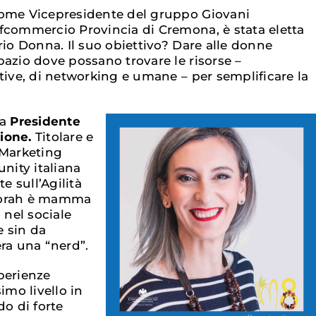
come Vicepresidente del gruppo Giovani
fcommercio Provincia di Cremona, è stata eletta
rio Donna. Il suo obiettivo? Dare alle donne
pazio dove possano trovare le risorse –
tive, di networking e umane – per semplificare la
la
Presidente
ione.
Titolare e
 Marketing
unity italiana
te sull’Agilità
borah è mamma
 nel sociale
e sin da
ra una “nerd”.
perienze
imo livello in
do di forte