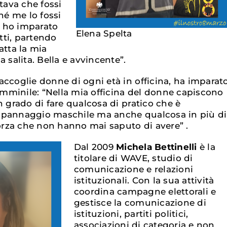
ttava che fossi
ché me lo fossi
 ho imparato
Elena Spelta
ti, partendo
atta la mia
a salita. Bella e avvincente”.
accoglie donne di ogni età in officina, ha imparat
minile: “Nella mia officina del donne capiscono
n grado di fare qualcosa di pratico che è
ppannaggio maschile ma anche qualcosa in più di
forza che non hanno mai saputo di avere” .
Dal 2009
Michela Bettinelli
è la
titolare di WAVE, studio di
comunicazione e relazioni
istituzionali. Con la sua attività
coordina campagne elettorali e
gestisce la comunicazione di
istituzioni, partiti politici,
associazioni di categoria e non