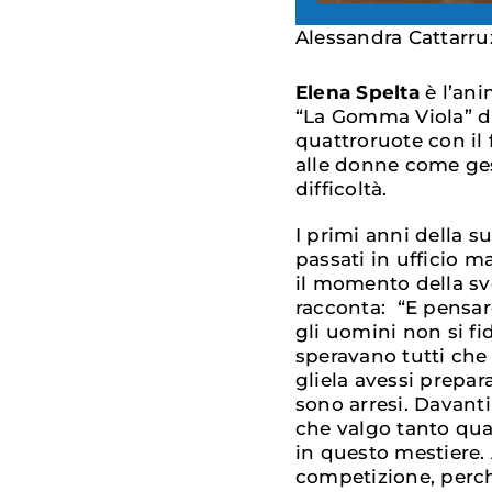
Alessandra Cattarru
Elena Spelta
è l’an
“La Gomma Viola” d
quattroruote con il 
alle donne come gest
difficoltà.
I primi anni della su
passati in ufficio ma
il momento della svo
racconta: “E pensare
gli uomini non si fi
speravano tutti che
gliela avessi prepara
sono arresi. Davanti
che valgo tanto qu
in questo mestiere. A
competizione, perché