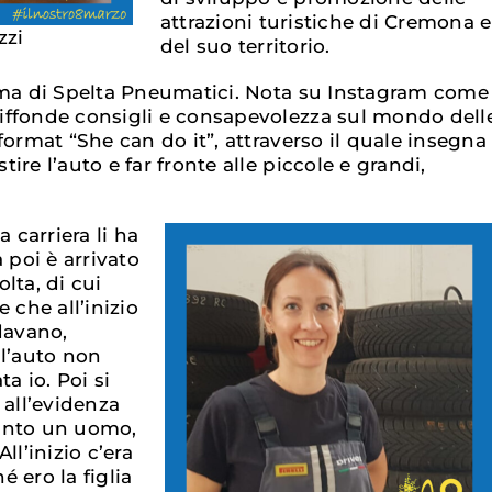
attrazioni turistiche di Cremona e
zzi
del suo territorio.
ima di Spelta Pneumatici. Nota su Instagram come
iffonde consigli e consapevolezza sul mondo dell
format “She can do it”, attraverso il quale insegna
ire l’auto e far fronte alle piccole e grandi,
a carriera li ha
 poi è arrivato
lta, di cui
 che all’inizio
davano,
 l’auto non
ta io. Poi si
 all’evidenza
anto un uomo,
ll’inizio c’era
 ero la figlia