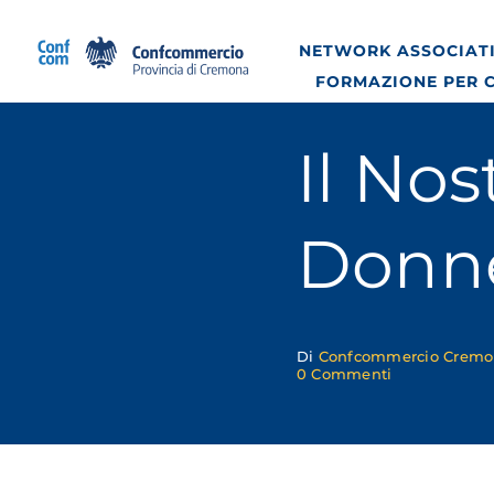
Salta
al
NETWORK ASSOCIATI
contenuto
FORMAZIONE PER 
Il Nos
Donn
Di
Confcommercio Crem
on
0 Commenti
Il
nostro
8
Marzo:
le
donne