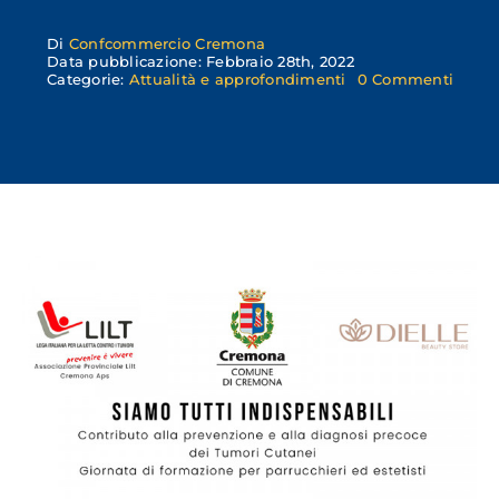
Di
Confcommercio Cremona
Data pubblicazione: Febbraio 28th, 2022
on
Categorie:
Attualità e approfondimenti
0 Commenti
“Siam
tutti
indisp
–
impre
della
“belle
per
la
preve
dei
tumor
della
pelle