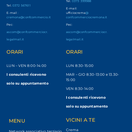
Tel.
0373 399988
Tel.
0372 567611
E-mail:
E-mail
:
ufficiocrema
@
cremona@confcommercio.it
confcommerciocremona.it
Pec:
Pec:
ascom@confcommerciocr.
ascom@confcommerciocr.
legalmail.it
legalmail.it
ORARI
ORARI
LUN – VEN
8:00-14:00
LUN 8:30-15:00
I consulenti ricevono
MAR – GIO 8:30-13:00 e 13.30-
15:00
solo
su appuntamento
VEN 8:30-14:00
I consulenti ricevono
solo su appuntamento
VICINI A TE
MENU
Crema
Network associativo terziario