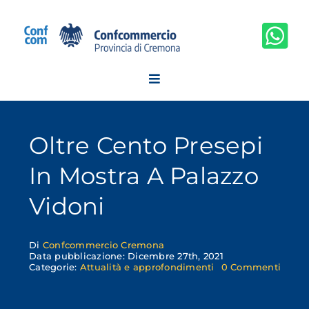
Salta
al
contenuto
Oltre Cento Presepi
In Mostra A Palazzo
Vidoni
Di
Confcommercio Cremona
Data pubblicazione: Dicembre 27th, 2021
on
Categorie:
Attualità e approfondimenti
0 Commenti
Oltre
cento
prese