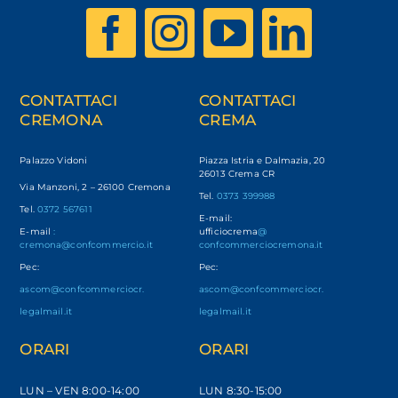
CONTATTACI
CONTATTACI
CREMONA
CREMA
Palazzo Vidoni
Piazza Istria e Dalmazia, 20
26013 Crema CR
Via Manzoni, 2 – 26100 Cremona
Tel.
0373 399988
Tel.
0372 567611
E-mail:
E-mail
:
ufficiocrema
@
cremona@confcommercio.it
confcommerciocremona.it
Pec:
Pec:
ascom@confcommerciocr.
ascom@confcommerciocr.
legalmail.it
legalmail.it
ORARI
ORARI
LUN – VEN
8:00-14:00
LUN 8:30-15:00