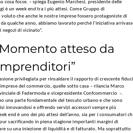
no cosa fosse. – spiega Eugenio Marchesi, presidente delle
gi è un week end tra i più attesi. Come Gruppo di
oluto che anche le nostre imprese fossero protagoniste di
a qualche anno, abbiamo lavorato perché l’iniziativa arrivass
 negozi di vicinato”.
“Momento atteso da
 imprenditori”
asione privilegiata per rinsaldare il rapporto di crescente fiduc
ole imprese del commercio, quelle sotto casa – rilancia Marco
ovinciale di Federmoda e vicepresidente Confcommercio -.
ano una parte fondamentale del tessuto urbano e che sono
crisi innovandosi e offrendo servizi accessori sempre più
week end è uno dei più attesi dell’anno, sia per i consumatori c
 pur sacrificando in piena stagione importanti margini di
e su una iniezione di liquidità e di fatturato. Ma soprattutto