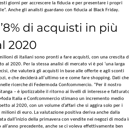
sti giorni per accrescere la fiducia e per presentare i propri
le”. Anche gli analisti guardano con fiducia al Black Friday.
l’8% di acquisti in più
al 2020
ilioni di italiani sono pronti a fare acquisti, con una crescita d
o al 2020. Per la stessa analisi di mercato vi è poi ‘una larga
isi, che valuterà gli acquisti in base alle offerte e agli sconti
gozi, e che deciderà all’ultimo se e come fare shopping. Dati che
nelle ricerche di Federmoda Confcommercio.
“Per il nostro
anga – è ipotizzabile il ritorno ai livelli di interesse e fatturat
 Moda Italia e Confcommercio stimano un incremento medio
petto al 2020, con un volume d’affari che si aggira solo per i
milioni di euro. La valutazione positiva deriva anche dalla
ata dall’inizio della primavera con vendite nei negozi di moda 
o all’anno precedente, anche se ci voleva effettivamente ben