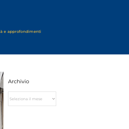
tà e approfondimenti
Archivio
Archivio