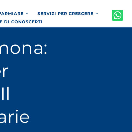
SPARMIARE
SERVIZI PER CRESCERE
E DI CONOSCERTI
emona:
r
Il
arie