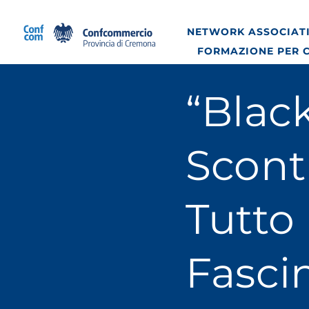
Salta
al
NETWORK ASSOCIATI
contenuto
FORMAZIONE PER 
“Blac
Sconti
Tutto
Fasci