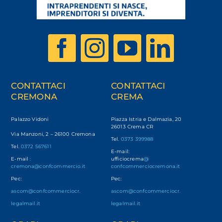
CONTATTACI
CONTATTACI
CREMONA
CREMA
Palazzo Vidoni
Piazza Istria e Dalmazia, 20
26013 Crema CR
Via Manzoni, 2 – 26100 Cremona
Tel.
0373 399988
Tel.
0372 567611
E-mail:
E-mail
:
ufficiocrema
@
cremona@confcommercio.it
confcommerciocremona.it
Pec:
Pec:
ascom@confcommerciocr.
ascom@confcommerciocr.
legalmail.it
legalmail.it