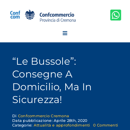
Salta
al
contenuto
“Le Bussole”:
Consegne A
Domicilio, Ma In
Sicurezza!
Di
Confcommercio Cremona
Data pubblicazione: Aprile 28th, 2020
on
Categorie:
Attualità e approfondimenti
0 Commenti
“Le