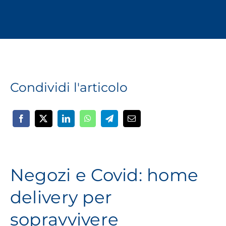
Busso
Cons
a
domici
ma
in
sicure
Condividi l'articolo
Negozi e Covid: home
delivery per
sopravvivere