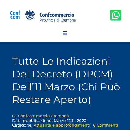
Salta
al
contenuto
Tutte Le Indicazioni
Del Decreto (DPCM)
Dell’11 Marzo (chi Può
Restare Aperto)
Di
Confcommercio Cremona
Data pubblicazione: Marzo 12th, 2020
on
Categorie:
Attualità e approfondimenti
0 Commenti
Tutte