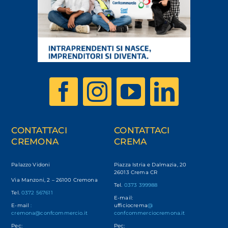
CONTATTACI
CONTATTACI
CREMONA
CREMA
Palazzo Vidoni
Piazza Istria e Dalmazia, 20
26013 Crema CR
Via Manzoni, 2 – 26100 Cremona
Tel.
0373 399988
Tel.
0372 567611
E-mail:
E-mail
:
ufficiocrema
@
cremona@confcommercio.it
confcommerciocremona.it
Pec:
Pec: