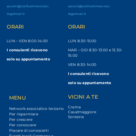
ascom@confcommerciocr.
ascom@confcommerciocr.
legalmail.it
legalmail.it
ORARI
ORARI
LUN – VEN
8:00-14:00
LUN 8:30-15:00
I consulenti ricevono
MAR – GIO 8:30-13:00 e 13.30-
15:00
solo
su appuntamento
VEN 8:30-14:00
I consulenti ricevono
solo su appuntamento
VICINI A TE
MENU
Crema
Network associativo terziario
Casalmaggiore
Per risparmiare
Soresina
Per crescere
Per conoscere
Piacere di conoscerti
Eventi locali Cremona e