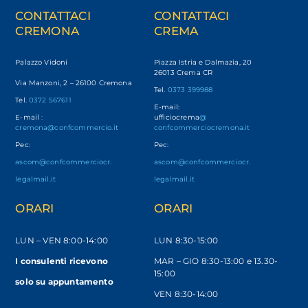
CONTATTACI
CONTATTACI
CREMONA
CREMA
Palazzo Vidoni
Piazza Istria e Dalmazia, 20
26013 Crema CR
Via Manzoni, 2 – 26100 Cremona
Tel.
0373 399988
Tel.
0372 567611
E-mail:
E-mail
:
ufficiocrema
@
cremona@confcommercio.it
confcommerciocremona.it
Pec:
Pec:
ascom@confcommerciocr.
ascom@confcommerciocr.
legalmail.it
legalmail.it
ORARI
ORARI
LUN – VEN
8:00-14:00
LUN 8:30-15:00
I consulenti ricevono
MAR – GIO 8:30-13:00 e 13.30-
15:00
solo
su appuntamento
VEN 8:30-14:00