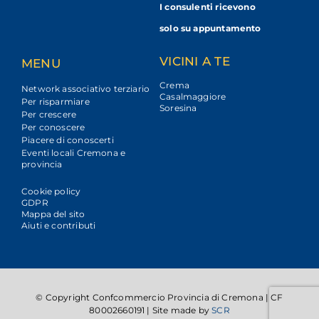
I consulenti ricevono
solo su appuntamento
VICINI A TE
MENU
Crema
Network associativo terziario
Casalmaggiore
Per risparmiare
Soresina
Per crescere
Per conoscere
Piacere di conoscerti
Eventi locali Cremona e
provincia
Cookie policy
GDPR
Mappa del sito
Aiuti e contributi
© Copyright Confcommercio Provincia di Cremona | CF
80002660191 | Site made by
SCR