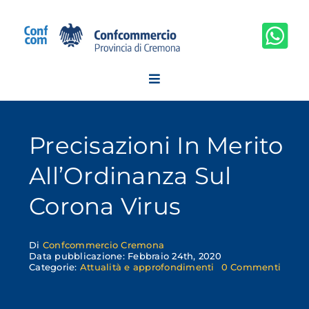
Salta
al
contenuto
Precisazioni In Merito
All’Ordinanza Sul
Corona Virus
Di
Confcommercio Cremona
Data pubblicazione: Febbraio 24th, 2020
on
Categorie:
Attualità e approfondimenti
0 Commenti
Precis
in
merit