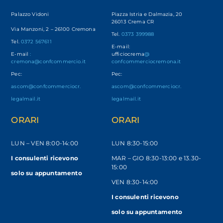
Palazzo Vidoni
Piazza Istria e Dalmazia, 20
26013 Crema CR
Via Manzoni, 2 – 26100 Cremona
Tel.
0373 399988
Tel.
0372 567611
E-mail:
E-mail
:
ufficiocrema
@
cremona@confcommercio.it
confcommerciocremona.it
Pec:
Pec:
ascom@confcommerciocr.
ascom@confcommerciocr.
legalmail.it
legalmail.it
ORARI
ORARI
LUN – VEN
8:00-14:00
LUN 8:30-15:00
I consulenti ricevono
MAR – GIO 8:30-13:00 e 13.30-
15:00
solo
su appuntamento
VEN 8:30-14:00
I consulenti ricevono
solo su appuntamento