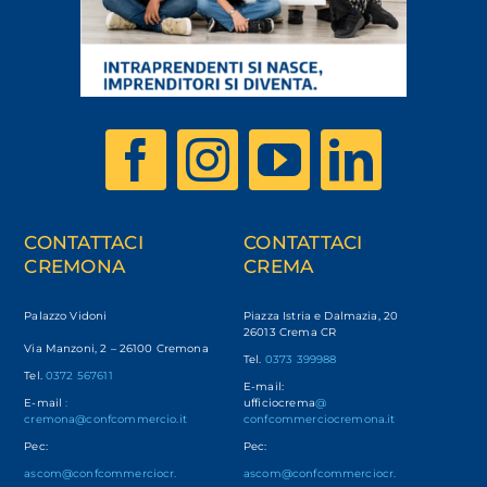
CONTATTACI
CONTATTACI
CREMONA
CREMA
Palazzo Vidoni
Piazza Istria e Dalmazia, 20
26013 Crema CR
Via Manzoni, 2 – 26100 Cremona
Tel.
0373 399988
Tel.
0372 567611
E-mail:
E-mail
:
ufficiocrema
@
cremona@confcommercio.it
confcommerciocremona.it
Pec:
Pec:
ascom@confcommerciocr.
ascom@confcommerciocr.