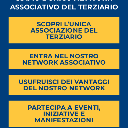
ASSOCIATIVO DEL TERZIARIO
SCOPRI L’UNICA
ottenere il massimo dalle AI generative: esempi di prompt e
consigli per comunicare in modo chiaro con l’AI e ottenere i
ASSOCIAZIONE DEL
risultati desiderati.
TERZIARIO
Clicca
QUI
per iscriverti
ENTRA NEL NOSTRO
NETWORK ASSOCIATIVO
USUFRUISCI DEI VANTAGGI
DEL NOSTRO NETWORK
PARTECIPA A EVENTI,
INIZIATIVE E
MANIFESTAZIONI