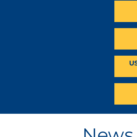
U
News 