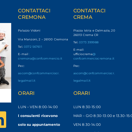
CONTATTACI
CONTATTACI
CREMONA
CREMA
Palazzo Vidoni
Piazza Istria e Dalmazia, 20
26013 Crema CR
Via Manzoni, 2 – 26100 Cremona
Tel.
0373 399988
Tel.
0372 567611
E-mail:
E-mail
:
ufficiocrema
@
cremona@confcommercio.it
confcommerciocremona.it
Pec:
Pec:
ascom@confcommerciocr.
ascom@confcommerciocr.
legalmail.it
legalmail.it
ORARI
ORARI
LUN – VEN
8:00-14:00
LUN 8:30-15:00
I consulenti ricevono
MAR – GIO 8:30-13:00 e 13.30-15:
solo
su appuntamento
VEN 8:30-14:00