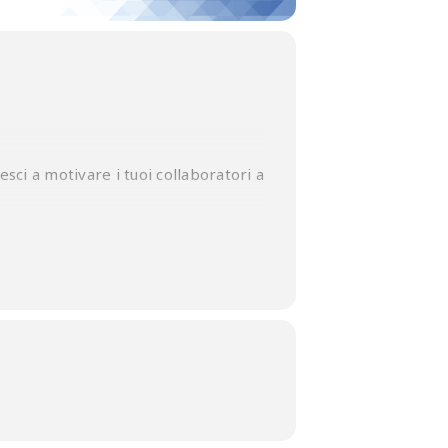
iesci a motivare i tuoi collaboratori a
me.
la comunicazione
.
zzo
NTE.