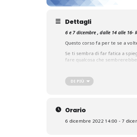
Dettagli
6 e 7 dicembre , dalle 14 alle 16
Questo corso fa per te se a volte
Se ti sembra di far fatica a spieg
fare qualcosa che sembrerebbe
Capita, perché siamo tutti capac
Come, ad esempio, siamo tutti c
DI PIÙ
Quello che ti serve è allenament
Orario
Ti ricordo che la partecipazion
6 dicembre 2022 14:00 - 7 dic
Confcommercio
e in regola c
Enti Bilaterali
del Terziario/ 
formazionecr@confcommerci