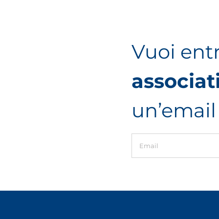
Vuoi ent
associat
un’email