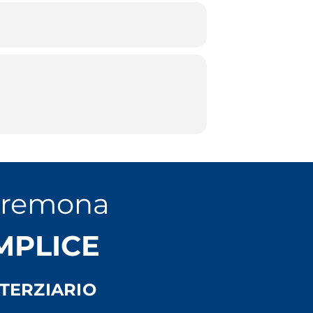
errari 0372/567623.
, il costo è di € 160+iva a
Cremona
EMPLICE
TERZIARIO