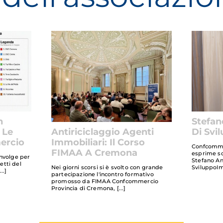
n
Stefan
 Le
Di Svi
Antiriciclaggio Agenti
ercio
Immobiliari: Il Corso
Confcomme
FIMAA A Cremona
esprime so
involge per
Stefano An
retti del
SviluppoIm
Nei giorni scorsi si è svolto con grande
partecipazione l'incontro formativo
promosso da FIMAA Confcommercio
Provincia di Cremona,