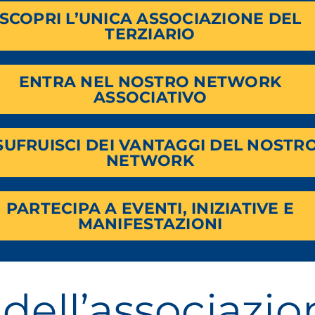
SCOPRI L’UNICA ASSOCIAZIONE DEL
TERZIARIO
ENTRA NEL NOSTRO NETWORK
ASSOCIATIVO
SUFRUISCI DEI VANTAGGI DEL NOSTR
NETWORK
PARTECIPA A EVENTI, INIZIATIVE E
MANIFESTAZIONI
dell’associazio