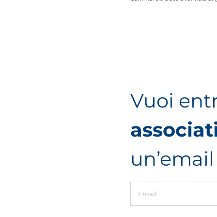
Vuoi ent
associat
un’email