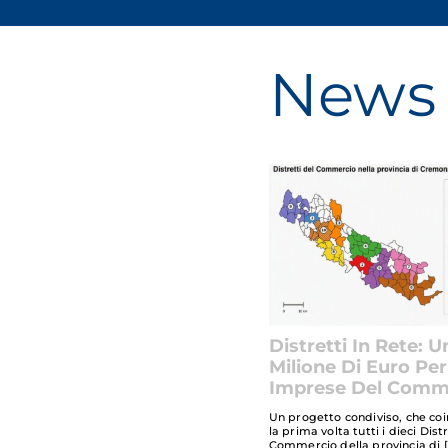
News 
Distretti In Rete: U
Milione Di Euro Per
Imprese Del Comm
Un progetto condiviso, che co
la prima volta tutti i dieci Dist
Commercio della provincia di