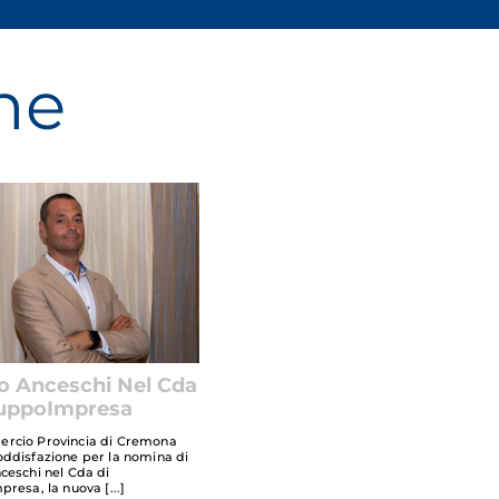
ne
o Anceschi Nel Cda
luppoImpresa
rcio Provincia di Cremona
ddisfazione per la nomina di
ceschi nel Cda di
presa, la nuova