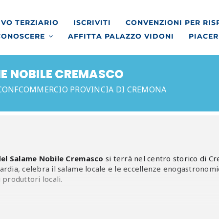
VO TERZIARIO
ISCRIVITI
CONVENZIONI PER RI
CONOSCERE
AFFITTA PALAZZO VIDONI
PIACER
ME NOBILE CREMASCO
CONFCOMMERCIO PROVINCIA DI CREMONA
del Salame Nobile Cremasco
si terrà nel centro storico di Cr
rdia, celebra il salame locale e le eccellenze enogastronom
produttori locali.
Cremona
SEDE DI CREMA
supporta questa interessante iniziat