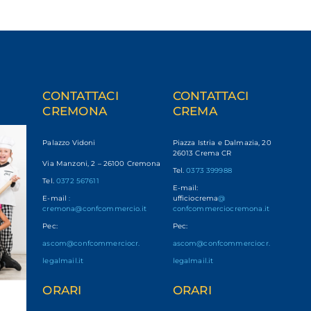
CONTATTACI
CONTATTACI
CREMONA
CREMA
Palazzo Vidoni
Piazza Istria e Dalmazia, 20
26013 Crema CR
Via Manzoni, 2 – 26100 Cremona
Tel.
0373 399988
Tel.
0372 567611
E-mail:
E-mail
:
ufficiocrema
@
cremona@confcommercio.it
confcommerciocremona.it
Pec:
Pec:
ascom@confcommerciocr.
ascom@confcommerciocr.
legalmail.it
legalmail.it
ORARI
ORARI