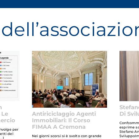
dell’associazio
n
Stefan
 Le
Di Svi
Antiriciclaggio Agenti
ercio
Immobiliari: Il Corso
Confcomme
FIMAA A Cremona
esprime so
involge per
Stefano An
retti del
SviluppoIm
Nei giorni scorsi si è svolto con grande