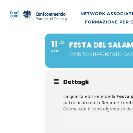
Salta
al
NETWORK ASSOCIATI
contenuto
FORMAZIONE PER 
11
12
FESTA DEL SALA
APR
EVENTO SUPPORTATO DA 
Dettagli
La quarta edizione della
Festa 
patrocinato dalla Regione Lomba
Crema con il coinvolgimento dei 
Confcommercio provincia di 