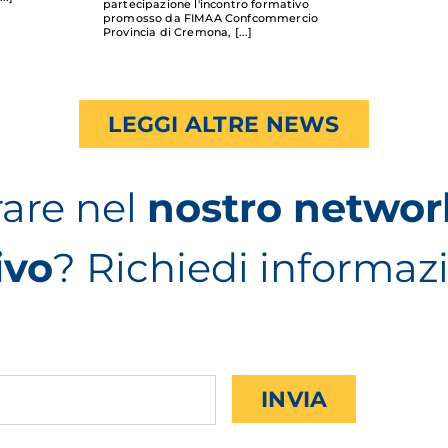
partecipazione l'incontro formativo
promosso da FIMAA Confcommercio
Provincia di Cremona,
LEGGI ALTRE NEWS
rare nel
nostro networ
ivo
? Richiedi informaz