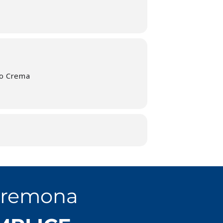
io Crema
Cremona