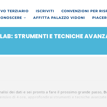
VO TERZIARIO
ISCRIVITI
CONVENZIONI PER RI
CONOSCERE
AFFITTA PALAZZO VIDONI
PIACER
LAB: STRUMENTI E TECNICHE AVANZ
’analisi dei dati e sei pronto a fare il prossimo grande passo,
D
tensivo di 4 ore, approfondirai strumenti e tecniche avanzate 
ecisioni strategiche.