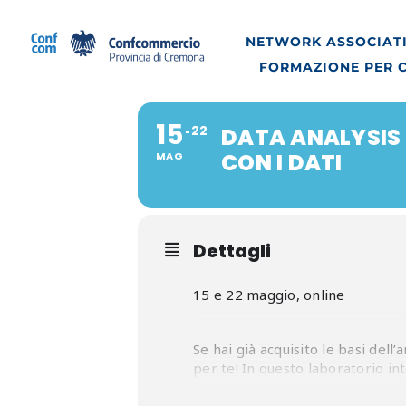
Salta
al
NETWORK ASSOCIATI
contenuto
FORMAZIONE PER 
15
22
DATA ANALYSIS 
CON I DATI
MAG
Dettagli
15 e 22 maggio, online
Se hai già acquisito le basi dell
per te! In questo laboratorio in
propri insight che supportano d