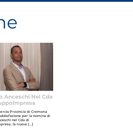
ne
o Anceschi Nel Cda
luppoImpresa
rcio Provincia di Cremona
ddisfazione per la nomina di
ceschi nel Cda di
presa, la nuova