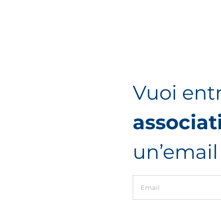
Vuoi ent
associat
un’email