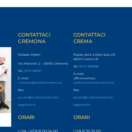
CONTATTACI
CONTATTACI
CREMONA
CREMA
Palazzo Vidoni
Piazza Istria e Dalmazia, 20
26013 Crema CR
Via Manzoni, 2 – 26100 Cremona
Tel.
0373 399988
Tel.
0372 567611
E-mail:
E-mail
:
ufficiocrema
@
cremona@confcommercio.it
confcommerciocremona.it
Pec:
Pec:
ascom@confcommerciocr.
ascom@confcommerciocr.
legalmail.it
legalmail.it
ORARI
ORARI
LUN – VEN
8:00-14:00
LUN 8:30-15:00