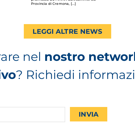
Provincia di Cremona,
LEGGI ALTRE NEWS
rare nel
nostro networ
ivo
? Richiedi informaz