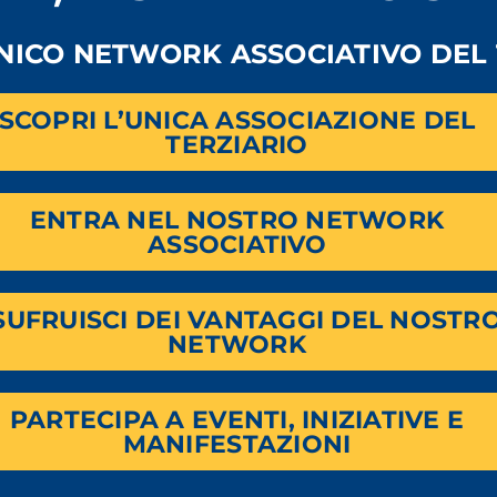
namica e interattiva, con esercitazioni pratiche e casi reali, 
UNICO NETWORK ASSOCIATIVO DEL 
to appreso. Al termine del corso, avrai acquisito una visio
re processi, prendere decisioni più informate e guidare il ca
SCOPRI L’UNICA ASSOCIAZIONE DEL
TERZIARIO
 trasforma i dati in uno strumento fondamentale per il tu
ENTRA NEL NOSTRO NETWORK
ASSOCIATIVO
SUFRUISCI DEI VANTAGGI DEL NOSTR
ndo
QUI
NETWORK
PARTECIPA A EVENTI, INIZIATIVE E
MANIFESTAZIONI
erciocremona.it