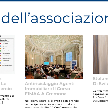
dell’associazio
n
Stefan
 Le
Di Svi
Antiriciclaggio Agenti
ercio
Immobiliari: Il Corso
Confcomme
FIMAA A Cremona
esprime so
involge per
Stefano An
retti del
SviluppoIm
Nei giorni scorsi si è svolto con grande
partecipazione l'incontro formativo
promosso da FIMAA Confcommercio