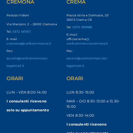
CREMONA
CREMA
Palazzo Vidoni
Piazza Istria e Dalmazia, 20
26013 Crema CR
Via Manzoni, 2 – 26100 Cremona
Tel.
0373 399988
Tel.
0372 567611
E-mail:
E-mail
:
ufficiocrema
@
cremona@confcommercio.it
confcommerciocremona.it
Pec:
Pec:
ascom@confcommerciocr.
ascom@confcommerciocr.
legalmail.it
legalmail.it
ORARI
ORARI
LUN – VEN
8:00-14:00
LUN 8:30-15:00
I consulenti ricevono
MAR – GIO 8:30-13:00 e 13.30-
15:00
solo
su appuntamento
VEN 8:30-14:00
I consulenti ricevono