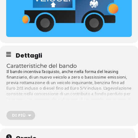
Dettagli
Caratteristiche del bando
Il bando incentiva l’acquisto, anche nella forma del leasing
finanziario, di un nuovo veicolo a zero o bassissime emissioni,
previa rottamazione di un veicolo inquinante, benzina fino ad
Euro 2/II incluso o diesel fino ad Euro 5/V incluso. L’agevolazione
consiste nella concessione di un contributo a fondo perduto per
l’acquisto, con contestuale radiazione di un veicolo inquinante, di
autoveicoli in grado di garantire zero o bassissime emissioni di
inquinanti.
DI PIÙ
Chi può partecipare
I soggetti beneficiari sono le Micro, Piccole e Medie Imprese
aventi sede operativa in Lombardia.