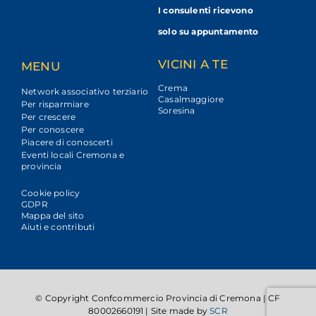
I consulenti ricevono
solo su appuntamento
VICINI A TE
MENU
Crema
Network associativo terziario
Casalmaggiore
Per risparmiare
Soresina
Per crescere
Per conoscere
Piacere di conoscerti
Eventi locali Cremona e
provincia
Cookie policy
GDPR
Mappa del sito
Aiuti e contributi
© Copyright Confcommercio Provincia di Cremona | CF
80002660191 | Site made by
SCR