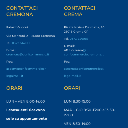
CONTATTACI
CONTATTACI
CREMONA
CREMA
Palazzo Vidoni
Piazza Istria e Dalmazia, 20
26013 Crema CR
Via Manzoni, 2 – 26100 Cremona
Tel.
0373 399988
Tel.
0372 567611
E-mail:
E-mail
:
ufficiocrema
@
cremona@confcommercio.it
confcommerciocremona.it
Pec:
Pec:
ascom@confcommerciocr.
ascom@confcommerciocr.
legalmail.it
legalmail.it
ORARI
ORARI
LUN – VEN
8:00-14:00
LUN 8:30-15:00
I consulenti ricevono
MAR – GIO 8:30-13:00 e 13.30-
15:00
solo
su appuntamento
VEN 8:30-14:00