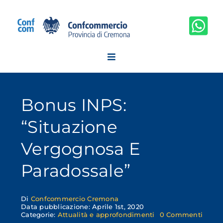
Salta
al
contenuto
Bonus INPS:
“situazione
Vergognosa E
Paradossale”
Di
Confcommercio Cremona
Data pubblicazione: Aprile 1st, 2020
on
Categorie:
Attualità e approfondimenti
0 Commenti
Bonu