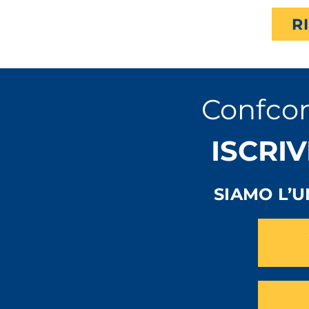
R
Confco
ISCRIV
SIAMO L’