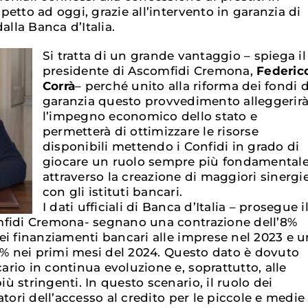
etto ad oggi, grazie all’intervento in garanzia di
alla Banca d’Italia.
Si tratta di un grande vantaggio – spiega il
presidente di Ascomfidi Cremona,
Federic
Corrà
– perché unito alla riforma dei fondi d
garanzia questo provvedimento alleggerir
l’impegno economico dello stato e
permetterà di ottimizzare le risorse
disponibili mettendo i Confidi in grado di
giocare un ruolo sempre più fondamental
attraverso la creazione di maggiori sinergi
con gli istituti bancari.
I dati ufficiali di Banca d’Italia – prosegue i
mfidi Cremona- segnano una contrazione dell’8%
ei finanziamenti bancari alle imprese nel 2023 e u
20% nei primi mesi del 2024. Questo dato è dovuto
rio in continua evoluzione e, soprattutto, alle
 stringenti. In questo scenario, il ruolo dei
atori dell’accesso al credito per le piccole e medie