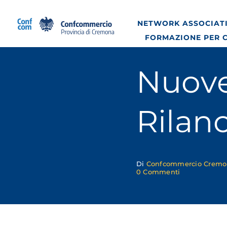
Salta
al
NETWORK ASSOCIATI
contenuto
FORMAZIONE PER 
Nuove
Rilanc
Di
Confcommercio Crem
on
0 Commenti
Nuove
regole
UE:
il
rilancio
dei