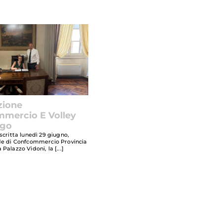
zione
mercio E Volley
ngo
scritta lunedì 29 giugno,
de di Confcommercio Provincia
 Palazzo Vidoni, la