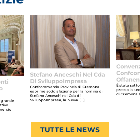
Conven
Confcom
Stefano Anceschi Nel Cda
Offane
Di SviluppoImpresa
nti
È stata sotto
Confcommercio Provincia di Cremona
o
presso la se
esprime soddisfazione per la nomina di
di Cremona a
Stefano Anceschi nel Cda di
SviluppoImpresa, la nuova
on grande
ativo
mercio
TUTTE LE NEWS