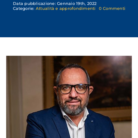
Data pubblicazione: Gennaio 19th, 2022
on
Categorie:
Attualità e approfondimenti
0 Commenti
«Usc
da
quest
torpo
–
Andr
Badio
inter
nel
dibatt
sul
“futur
di
Crem