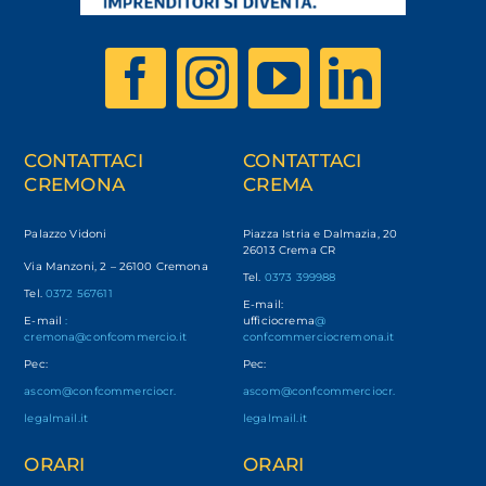
CONTATTACI
CONTATTACI
CREMONA
CREMA
Palazzo Vidoni
Piazza Istria e Dalmazia, 20
26013 Crema CR
Via Manzoni, 2 – 26100 Cremona
Tel.
0373 399988
Tel.
0372 567611
E-mail:
E-mail
:
ufficiocrema
@
cremona@confcommercio.it
confcommerciocremona.it
Pec:
Pec:
ascom@confcommerciocr.
ascom@confcommerciocr.
legalmail.it
legalmail.it
ORARI
ORARI