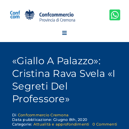
Salta
al
contenuto
«Giallo A Palazzo»:
Cristina Rava Svela «I
Segreti Del
Professore»
Di
Confcommercio Cremona
Data pubblicazione: Giugno 8th, 2020
on
Categorie:
Attualità e approfondimenti
0 Commenti
«Giall