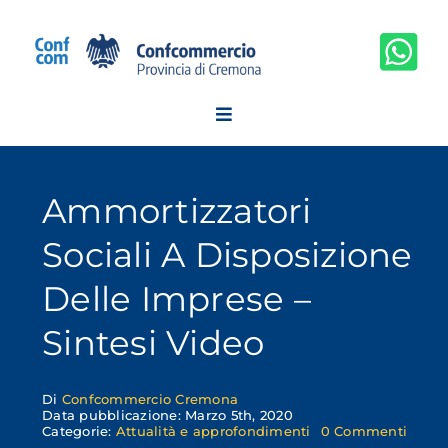
Salta
al
contenuto
Ammortizzatori
Sociali A Disposizione
Delle Imprese –
Sintesi Video
Di
Confcommercio Cremona
Data pubblicazione: Marzo 5th, 2020
on
Categorie:
Attualità e approfondimenti
0 Commenti
Ammor