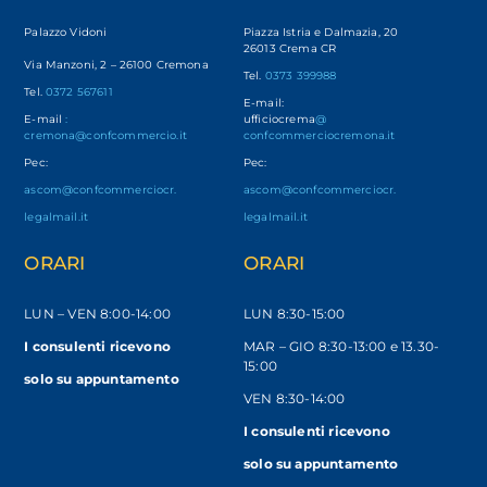
Palazzo Vidoni
Piazza Istria e Dalmazia, 20
26013 Crema CR
Via Manzoni, 2 – 26100 Cremona
Tel.
0373 399988
Tel.
0372 567611
E-mail:
E-mail
:
ufficiocrema
@
cremona@confcommercio.it
confcommerciocremona.it
Pec:
Pec:
ascom@confcommerciocr.
ascom@confcommerciocr.
legalmail.it
legalmail.it
ORARI
ORARI
LUN – VEN
8:00-14:00
LUN 8:30-15:00
I consulenti ricevono
MAR – GIO 8:30-13:00 e 13.30-
15:00
solo
su appuntamento
VEN 8:30-14:00
I consulenti ricevono
solo su appuntamento